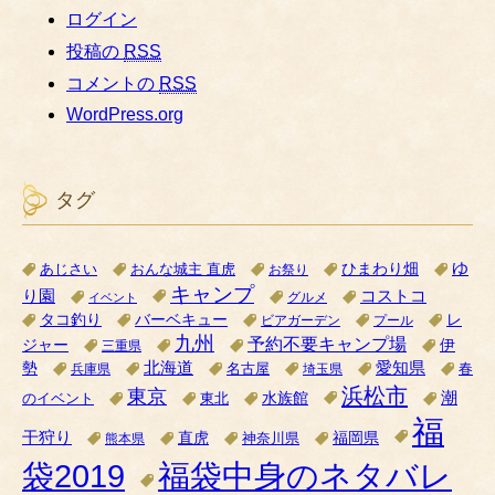
ログイン
投稿の
RSS
コメントの
RSS
WordPress.org
タグ
ゆ
ひまわり畑
あじさい
おんな城主 直虎
お祭り
キャンプ
り園
コストコ
グルメ
イベント
タコ釣り
バーベキュー
レ
ビアガーデン
プール
九州
予約不要キャンプ場
ジャー
伊
三重県
北海道
愛知県
勢
名古屋
兵庫県
埼玉県
春
浜松市
東京
潮
水族館
のイベント
東北
福
干狩り
直虎
福岡県
神奈川県
熊本県
袋2019
福袋中身のネタバレ