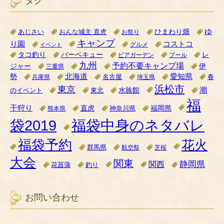
タグ
ゆ
ひまわり畑
あじさい
おんな城主 直虎
お祭り
キャンプ
り園
コストコ
グルメ
イベント
タコ釣り
バーベキュー
レ
ビアガーデン
プール
九州
予約不要キャンプ場
ジャー
伊
三重県
北海道
愛知県
勢
名古屋
兵庫県
埼玉県
春
浜松市
東京
潮
水族館
のイベント
東北
福
干狩り
直虎
福岡県
神奈川県
熊本県
袋2019
福袋中身のネタバレ
福袋予約
花火
群馬県
航空祭
芝桜
大会
関東
関西
静岡県
花菖蒲
釣り
お問い合わせ