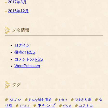
2017年3月
2016年12月
メタ情報
ログイン
投稿の
RSS
コメントの
RSS
WordPress.org
タグ
ゆ
ひまわり畑
あじさい
おんな城主 直虎
お祭り
キャンプ
り園
コストコ
グルメ
イベント