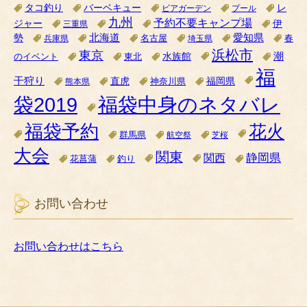
タコ釣り
バーベキュー
レ
ビアガーデン
プール
九州
予約不要キャンプ場
ジャー
伊
三重県
北海道
愛知県
勢
名古屋
兵庫県
埼玉県
春
浜松市
東京
潮
水族館
のイベント
東北
福
干狩り
直虎
福岡県
神奈川県
熊本県
袋2019
福袋中身のネタバレ
福袋予約
花火
群馬県
航空祭
芝桜
大会
関東
関西
静岡県
花菖蒲
釣り
お問い合わせ
お問い合わせはこちら