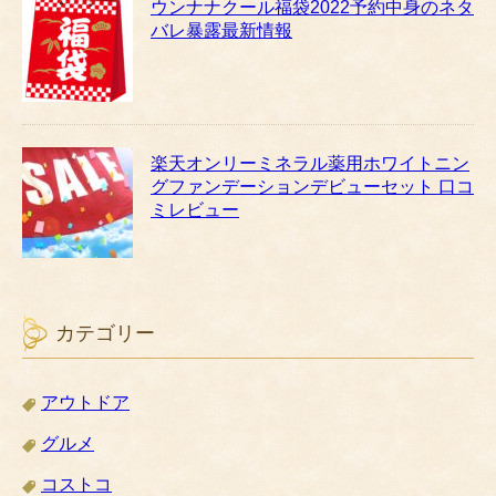
ウンナナクール福袋2022予約中身のネタ
バレ暴露最新情報
楽天オンリーミネラル薬用ホワイトニン
グファンデーションデビューセット 口コ
ミレビュー
カテゴリー
アウトドア
グルメ
コストコ