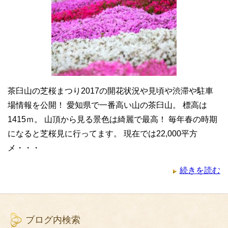
茶臼山の芝桜まつり2017の開花状況や見頃や渋滞や駐車
場情報を公開！ 愛知県で一番高い山の茶臼山。 標高は
1415ｍ。 山頂から見る景色は綺麗で最高！ 毎年春の時期
になると芝桜見に行ってます。 現在では22,000平方
メ・・・
続きを読む
ブログ内検索