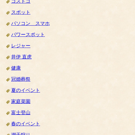
コストコ
スポット
パソコン スマホ
パワースポット
レジャー
井伊 直虎
健康
冠婚葬祭
夏のイベント
家庭菜園
富士登山
春のイベント
潮干狩り