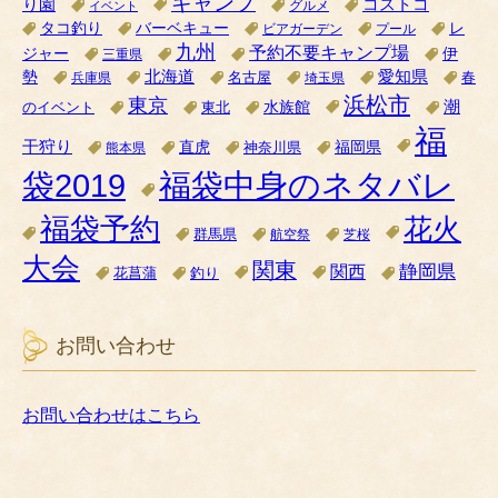
キャンプ
り園
コストコ
グルメ
イベント
タコ釣り
バーベキュー
レ
ビアガーデン
プール
九州
予約不要キャンプ場
ジャー
伊
三重県
北海道
愛知県
勢
名古屋
兵庫県
埼玉県
春
浜松市
東京
潮
水族館
のイベント
東北
福
干狩り
直虎
福岡県
神奈川県
熊本県
袋2019
福袋中身のネタバレ
福袋予約
花火
群馬県
航空祭
芝桜
大会
関東
関西
静岡県
花菖蒲
釣り
お問い合わせ
お問い合わせはこちら