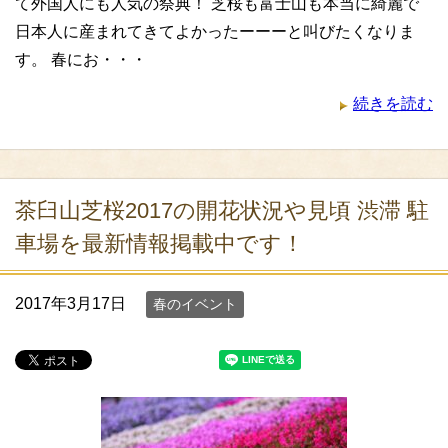
て外国人にも人気の祭典！ 芝桜も富士山も本当に綺麗で
日本人に産まれてきてよかったーーーと叫びたくなりま
す。 春にお・・・
続きを読む
茶臼山芝桜2017の開花状況や見頃 渋滞 駐
車場を最新情報掲載中です！
2017年3月17日
春のイベント