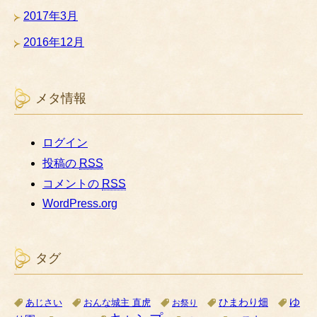
2017年3月
2016年12月
メタ情報
ログイン
投稿の
RSS
コメントの
RSS
WordPress.org
タグ
ゆ
ひまわり畑
あじさい
おんな城主 直虎
お祭り