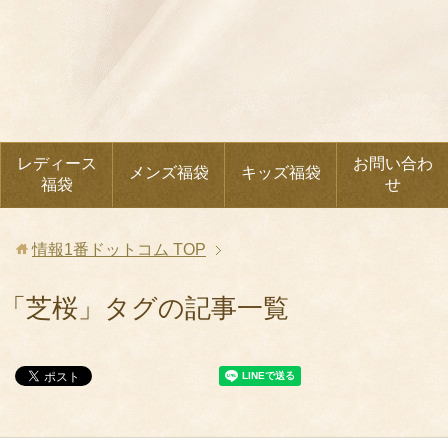
レディース
お問い合わ
メンズ福袋
キッズ福袋
福袋
せ
情報1番ドットコム
TOP
「芝桜」タグの記事一覧