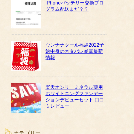
iPhoneバッテリー交換プロ
グラム配送まだ？？
ウンナナクール福袋2022予
約中身のネタバレ暴露最新
情報
楽天オンリーミネラル薬用
ホワイトニングファンデー
ションデビューセット 口コ
ミレビュー
カテゴリー