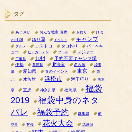
タグ
ひま
あじさい
おんな城主 直虎
お祭り
キャンプ
ゆり園
わり畑
イベント
コストコ
タコ釣り
バーベキ
グルメ
ュー
レジャー
ビアガーデン
プール
九州
予約不要キャンプ場
三重県
北海道
伊勢
名古屋
兵庫県
埼玉
東京
愛知県
県
春のイベント
東
浜松市
潮干狩り
水族館
北
熊本
福袋
直虎
福岡県
神奈川県
県
2019
福袋中身のネタ
バレ
福袋予約
群馬県
航
花火大会
空祭
芝桜
花菖蒲