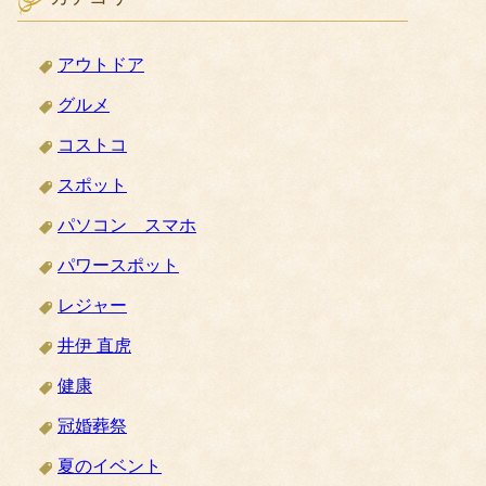
アウトドア
グルメ
コストコ
スポット
パソコン スマホ
パワースポット
レジャー
井伊 直虎
健康
冠婚葬祭
夏のイベント