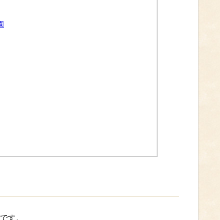
園
です。