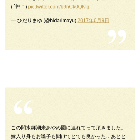
( ´艸｀)
pic.twitter.com/b9nCk0QKlg
— ひだりまゆ (@hidarimayu)
2017年6月9日
この間水郷潮来あやめ園に連れてって頂きました。
嫁入り舟もお囃子も聞けてとても良かった…あとと