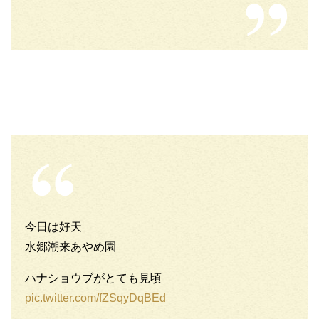
今日は好天
水郷潮来あやめ園
ハナショウブがとても見頃
pic.twitter.com/fZSqyDqBEd