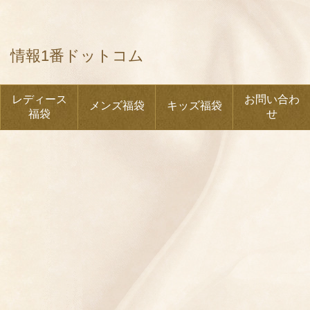
情報1番ドットコム
レディース
お問い合わ
メンズ福袋
キッズ福袋
福袋
せ