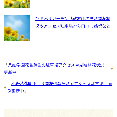
ひまわりガーデン武蔵村山の見頃開花状
況やアクセス駐車場から口コミ感想など
「
八紘学園花菖蒲園の駐車場アクセスや見頃開花状況
更新中
」
「
小岩菖蒲園まつり開花情報見頃やアクセス駐車場 画
像更新中
」