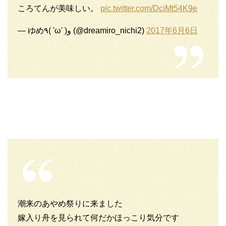
ころてんが美味しい。
pic.twitter.com/DciMt54K9e
— ゆめ٩( 'ω' )و (@dreamiro_nichi2)
2017年6月6日
潮来のあやめ祭りに来ました
嫁入り舟を見られて何だかほっこり気分です