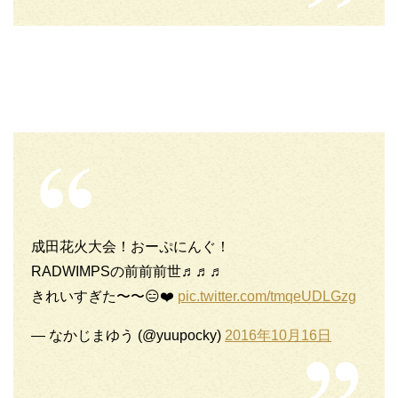
成田花火大会！おーぷにんぐ！
RADWIMPSの前前前世♬♬♬
きれいすぎた〜〜😑❤️
pic.twitter.com/tmqeUDLGzg
— なかじまゆう (@yuupocky)
2016年10月16日