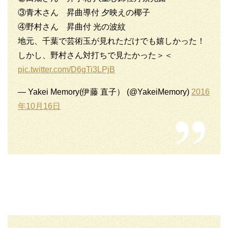
③青木さん 昇曲導付 夕映えの椰子
④野村さん 昇曲付 光の波紋
地元、千葉で芸術玉が見れただけでも嬉しかった！
しかし、野村さん対打ちで見たかった＞＜
pic.twitter.com/D6gTi3LPjB
— Yakei Memory(伊藤 直子） (@YakeiMemory)
2016
年10月16日