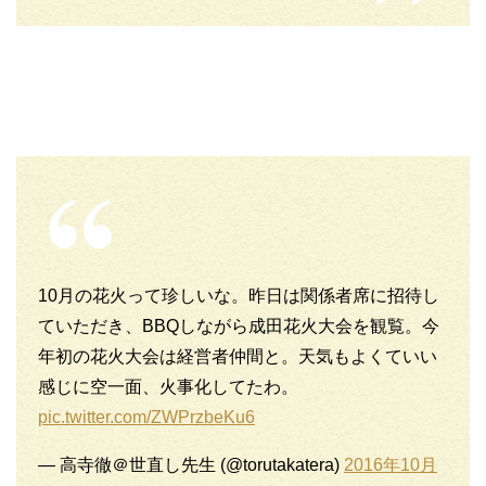
10月の花火って珍しいな。昨日は関係者席に招待し
ていただき、BBQしながら成田花火大会を観覧。今
年初の花火大会は経営者仲間と。天気もよくていい
感じに空一面、火事化してたわ。
pic.twitter.com/ZWPrzbeKu6
— 高寺徹＠世直し先生 (@torutakatera)
2016年10月