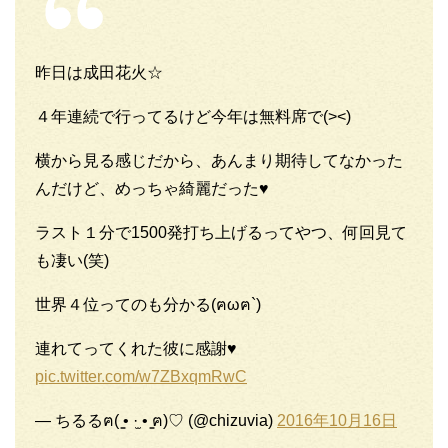
昨日は成田花火☆
４年連続で行ってるけど今年は無料席で(><)
横から見る感じだから、あんまり期待してなかった
んだけど、めっちゃ綺麗だった♥
ラスト１分で1500発打ち上げるってやつ、何回見て
も凄い(笑)
世界４位ってのも分かる(ฅωฅ`)
連れてってくれた彼に感謝♥
pic.twitter.com/w7ZBxqmRwC
— ちるるฅ( ̳• ·̫ • ̳ฅ)♡ (@chizuvia)
2016年10月16日