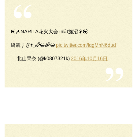
💟🎆NARITA花火大会 in印旛沼🎇💟
綺麗すぎた🌈😂🌈😂
pic.twitter.com/fqgMhN6dud
— 北山果奈 (@k0807321k)
2016年10月16日