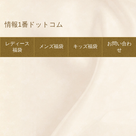
情報1番ドットコム
レディース
お問い合わ
メンズ福袋
キッズ福袋
福袋
せ