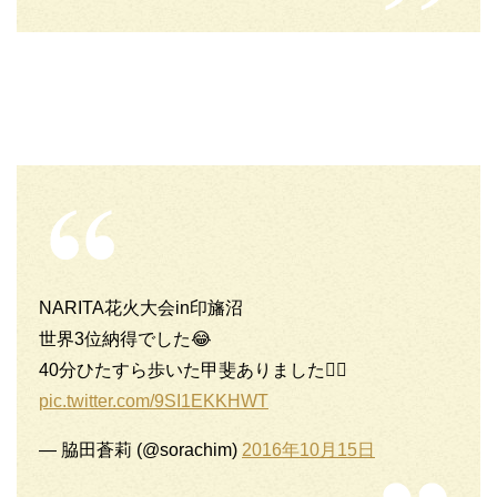
NARITA花火大会in印旛沼
世界3位納得でした😂
40分ひたすら歩いた甲斐ありました👍🏻
pic.twitter.com/9SI1EKKHWT
— 脇田蒼莉 (@sorachim)
2016年10月15日