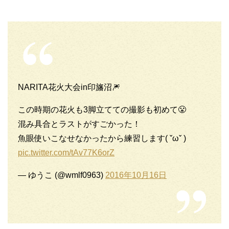
NARITA花火大会in印旛沼🎆
この時期の花火も3脚立てての撮影も初めて😤
混み具合とラストがすごかった！
魚眼使いこなせなかったから練習します( ˇωˇ )
pic.twitter.com/tAv77K6orZ
— ゆうこ (@wmlf0963)
2016年10月16日