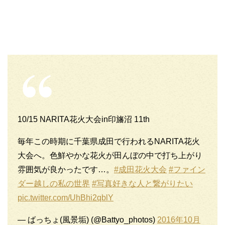
10/15 NARITA花火大会in印旛沼 11th
毎年この時期に千葉県成田で行われるNARITA花火
大会へ。色鮮やかな花火が田んぼの中で打ち上がり
雰囲気が良かったです…。
#成田花火大会
#ファイン
ダー越しの私の世界
#写真好きな人と繋がりたい
pic.twitter.com/UhBhi2qblY
— ばっちょ(風景垢) (@Battyo_photos)
2016年10月