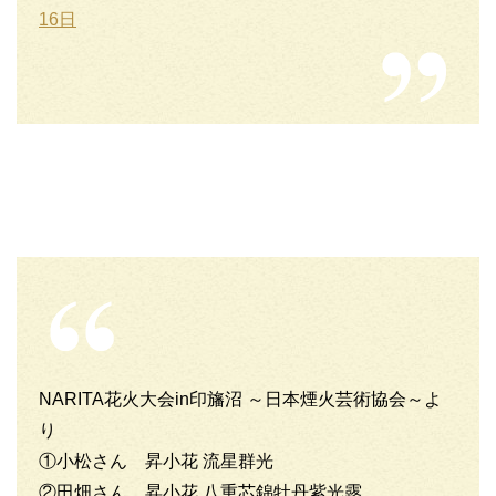
16日
NARITA花火大会in印旛沼 ～日本煙火芸術協会～よ
り
①小松さん 昇小花 流星群光
②田畑さん 昇小花 八重芯錦牡丹紫光露