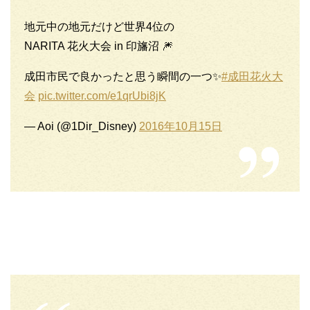
地元中の地元だけど世界4位の
NARITA 花火大会 in 印旛沼 🎆
成田市民で良かったと思う瞬間の一つ✨
#成田花火大
会
pic.twitter.com/e1qrUbi8jK
— Aoi (@1Dir_Disney)
2016年10月15日