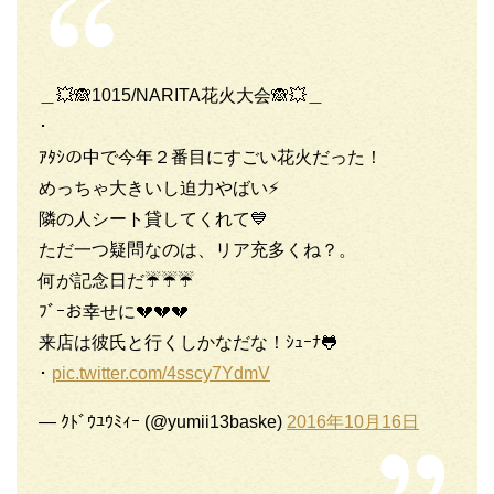
＿💥🙈1015/NARITA花火大会🙈💥＿
･
ｱﾀｼの中で今年２番目にすごい花火だった！
めっちゃ大きいし迫力やばい⚡️
隣の人シート貸してくれて💙
ただ一つ疑問なのは、リア充多くね？。
何が記念日だ☔️☔️☔️
ﾌﾞｰお幸せに💔💔💔
来店は彼氏と行くしかなだな！ｼｭｰﾅ🐸
･
pic.twitter.com/4sscy7YdmV
— ｸﾄﾞｳﾕｳﾐｨｰ (@yumii13baske)
2016年10月16日