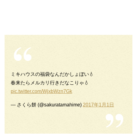
ミキハウスの福袋なんだかしょぼい💧
春来たらメルカリ行きだなこりゃ💧
pic.twitter.com/WjxbWzn7Gk
— さくら餅 (@sakuratamahime)
2017年1月1日