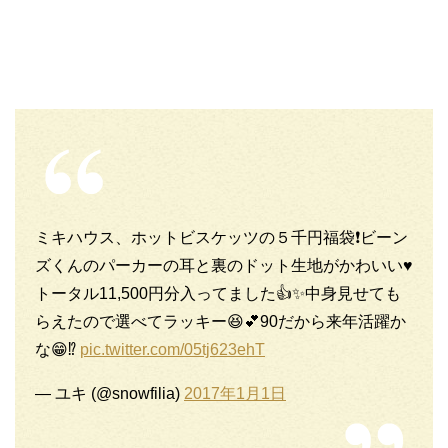
ミキハウス、ホットビスケッツの５千円福袋❗ビーン
ズくんのパーカーの耳と裏のドット生地がかわいい♥
トータル11,500円分入ってました👍✨中身見せても
らえたので選べてラッキー😆💕90だから来年活躍か
な😁⁉
pic.twitter.com/05tj623ehT
— ユキ (@snowfilia)
2017年1月1日