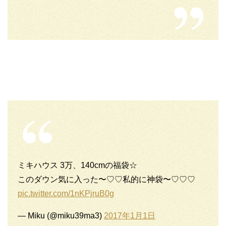
ミキハウス 3万、140cmの福袋☆
このダウン気に入った〜♡♡私的に神袋〜♡♡♡
pic.twitter.com/1nKPjruB0g
— Miku (@miku39ma3)
2017年1月1日