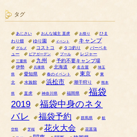
タグ
ひま
あじさい
おんな城主 直虎
お祭り
キャンプ
ゆり園
わり畑
イベント
コストコ
タコ釣り
バーベキ
グルメ
ュー
レジャー
ビアガーデン
プール
九州
予約不要キャンプ場
三重県
北海道
伊勢
名古屋
兵庫県
埼玉
東京
愛知県
県
春のイベント
東
浜松市
潮干狩り
水族館
北
熊本
福袋
直虎
福岡県
神奈川県
県
2019
福袋中身のネタ
バレ
福袋予約
群馬県
航
花火大会
空祭
芝桜
花菖蒲