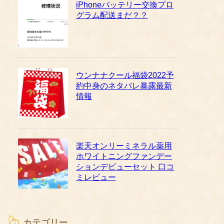
iPhoneバッテリー交換プロ
グラム配送まだ？？
ウンナナクール福袋2022予
約中身のネタバレ暴露最新
情報
楽天オンリーミネラル薬用
ホワイトニングファンデー
ションデビューセット 口コ
ミレビュー
カテゴリー