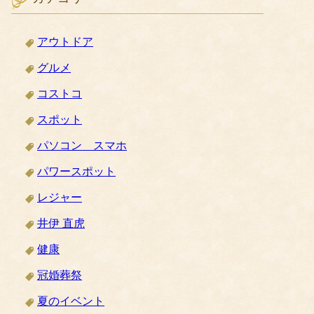
アウトドア
グルメ
コストコ
スポット
パソコン スマホ
パワースポット
レジャー
井伊 直虎
健康
冠婚葬祭
夏のイベント