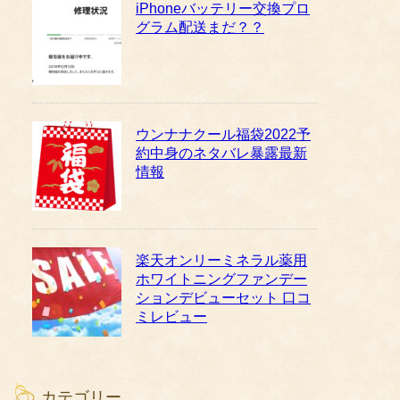
iPhoneバッテリー交換プロ
グラム配送まだ？？
ウンナナクール福袋2022予
約中身のネタバレ暴露最新
情報
楽天オンリーミネラル薬用
ホワイトニングファンデー
ションデビューセット 口コ
ミレビュー
カテゴリー