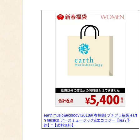
earth music&ecology [2018新春福袋] プチプラ福袋 eart
h music& アースミュージック&エコロジー【先行予
約】*【送料無料】