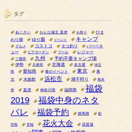
タグ
ひま
あじさい
おんな城主 直虎
お祭り
キャンプ
ゆり園
わり畑
イベント
コストコ
タコ釣り
バーベキ
グルメ
ュー
レジャー
ビアガーデン
プール
九州
予約不要キャンプ場
三重県
北海道
伊勢
名古屋
兵庫県
埼玉
東京
愛知県
県
春のイベント
東
浜松市
潮干狩り
水族館
北
熊本
福袋
直虎
福岡県
神奈川県
県
2019
福袋中身のネタ
バレ
福袋予約
群馬県
航
花火大会
空祭
芝桜
花菖蒲