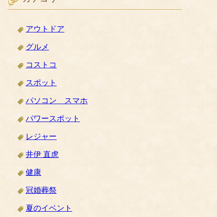
アウトドア
グルメ
コストコ
スポット
パソコン スマホ
パワースポット
レジャー
井伊 直虎
健康
冠婚葬祭
夏のイベント