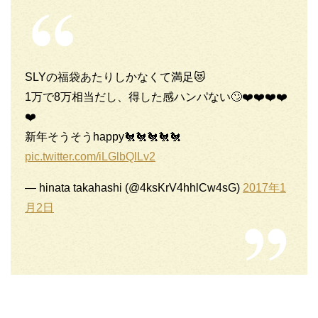
SLYの福袋あたりしかなくて満足😻
1万で8万相当だし、得した感ハンパない🙄❤️❤️❤️❤️
❤️
新年そうそうhappy🐔🐔🐔🐔🐔
pic.twitter.com/iLGlbQlLv2
— hinata takahashi (@4ksKrV4hhlCw4sG)
2017年1
月2日