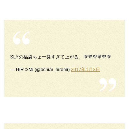
SLYの福袋ちょー良すぎて上がる。💜💜💜💜💜💜
— HiR☺︎Mi (@ochiai_hiromi)
2017年1月2日