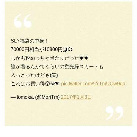
SLY福袋の中身！
70000円相当が10800円🙌💞
しかも靴めっちゃ当たりだった💗💗
誰が着るんかてくらいの蛍光緑スカートも
入っとったけども(笑)
これはお買い得😙💋💗
pic.twitter.com/5YTmUQw9dd
— tomoka. (@MoriTm)
2017年1月3日