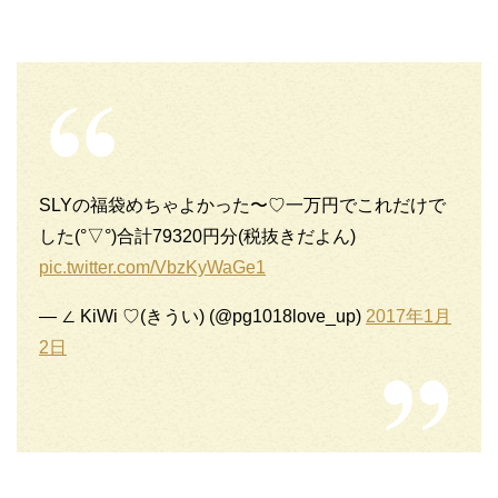
SLYの福袋めちゃよかった〜♡一万円でこれだけで
した(°▽°)合計79320円分(税抜きだよん)
pic.twitter.com/VbzKyWaGe1
— ∠ KiWi ♡(きうい) (@pg1018love_up)
2017年1月
2日