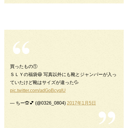
買ったもの①
ＳＬＹの福袋😆 写真以外にも靴とジャンパーが入っ
ていたけど靴はサイズが違った💦
pic.twitter.com/adGoBcyqIU
— ちー🙊💕 (@0326_0804)
2017年1月5日