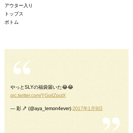
アウター入り
トップス
ボトム
やっとSLYの福袋届いた😂😂
pic.twitter.com/YGoilZputX
— 彩 🍤 (@aya_lemon4ever)
2017年1月9日