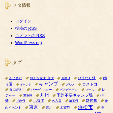
メタ情報
ログイン
投稿の
RSS
コメントの
RSS
WordPress.org
タグ
ゆ
ひまわり畑
あじさい
おんな城主 直虎
お祭り
キャンプ
り園
コストコ
グルメ
イベント
タコ釣り
バーベキュー
レ
ビアガーデン
プール
九州
予約不要キャンプ場
ジャー
伊
三重県
北海道
愛知県
勢
名古屋
兵庫県
埼玉県
春
浜松市
東京
潮
水族館
のイベント
東北