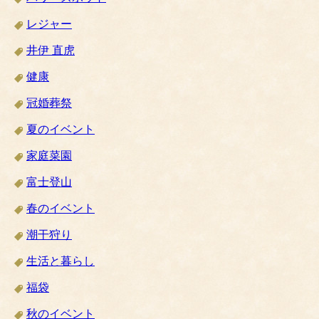
レジャー
井伊 直虎
健康
冠婚葬祭
夏のイベント
家庭菜園
富士登山
春のイベント
潮干狩り
生活と暮らし
福袋
秋のイベント