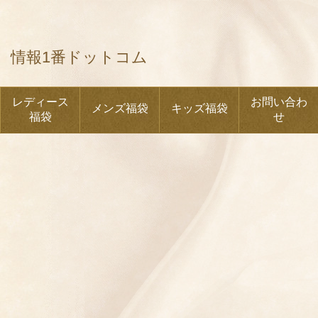
情報1番ドットコム
レディース
お問い合わ
メンズ福袋
キッズ福袋
福袋
せ