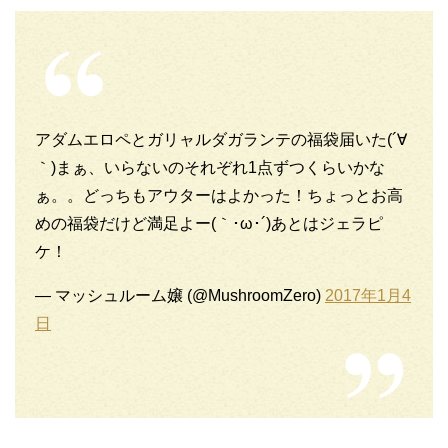
アダムエロペとガリャルダガランテの福袋届いた(´∀
｀)まぁ、いらないのそれぞれ1点ずつくらいかな
ぁ。。どっちもアウターはよかった！ちょっとお高
めの福袋だけど満足よー(｀･ω･´)あとはジェラピ
ケ！
— マッシュルーム嬢 (@MushroomZero)
2017年1月4
日