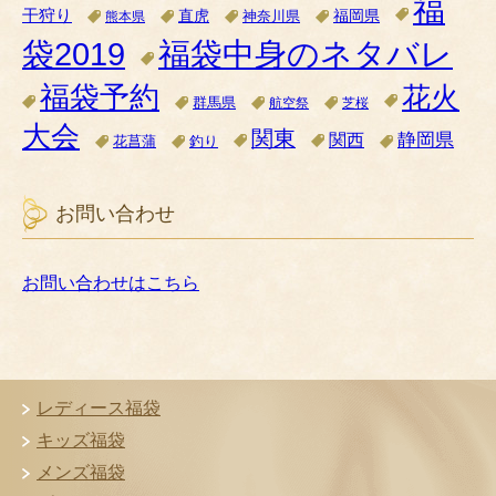
福
干狩り
直虎
福岡県
神奈川県
熊本県
袋2019
福袋中身のネタバレ
福袋予約
花火
群馬県
航空祭
芝桜
大会
関東
関西
静岡県
花菖蒲
釣り
お問い合わせ
お問い合わせはこちら
レディース福袋
キッズ福袋
メンズ福袋