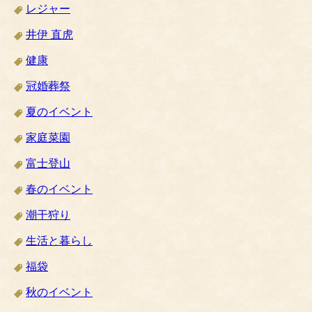
レジャー
井伊 直虎
健康
冠婚葬祭
夏のイベント
家庭菜園
富士登山
春のイベント
潮干狩り
生活と暮らし
福袋
秋のイベント