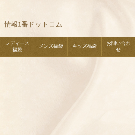
情報1番ドットコム
レディース
お問い合わ
メンズ福袋
キッズ福袋
福袋
せ