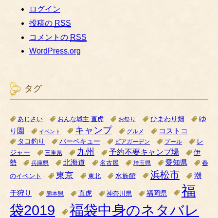
ログイン
投稿の
RSS
コメントの
RSS
WordPress.org
タグ
ゆ
ひまわり畑
あじさい
おんな城主 直虎
お祭り
キャンプ
り園
コストコ
グルメ
イベント
タコ釣り
バーベキュー
レ
ビアガーデン
プール
九州
予約不要キャンプ場
ジャー
伊
三重県
北海道
愛知県
勢
名古屋
兵庫県
埼玉県
春
浜松市
東京
潮
水族館
のイベント
東北
福
干狩り
直虎
福岡県
神奈川県
熊本県
袋2019
福袋中身のネタバレ