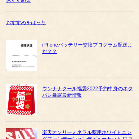
おすすめ２
おすすめをはった
iPhoneバッテリー交換プログラム配送ま
だ？？
ウンナナクール福袋2022予約中身のネタ
バレ暴露最新情報
楽天オンリーミネラル薬用ホワイトニン
グファンデーションデビューセット 口コ