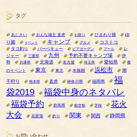
タグ
ゆ
ひまわり畑
あじさい
おんな城主 直虎
お祭り
キャンプ
り園
コストコ
グルメ
イベント
タコ釣り
バーベキュー
レ
ビアガーデン
プール
九州
予約不要キャンプ場
ジャー
伊
三重県
北海道
愛知県
勢
名古屋
兵庫県
埼玉県
春
浜松市
東京
潮
水族館
のイベント
東北
福
干狩り
直虎
福岡県
神奈川県
熊本県
袋2019
福袋中身のネタバレ
福袋予約
花火
群馬県
航空祭
芝桜
大会
関東
関西
静岡県
花菖蒲
釣り
お問い合わせ