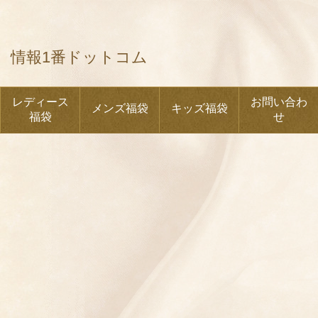
情報1番ドットコム
レディース
お問い合わ
メンズ福袋
キッズ福袋
福袋
せ