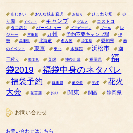
ゆ
ひまわり畑
あじさい
おんな城主 直虎
お祭り
キャンプ
り園
コストコ
グルメ
イベント
タコ釣り
バーベキュー
レ
ビアガーデン
プール
九州
予約不要キャンプ場
ジャー
伊
三重県
北海道
愛知県
勢
名古屋
兵庫県
埼玉県
春
浜松市
東京
潮
水族館
のイベント
東北
福
干狩り
直虎
福岡県
神奈川県
熊本県
袋2019
福袋中身のネタバレ
福袋予約
花火
群馬県
航空祭
芝桜
大会
関東
関西
静岡県
花菖蒲
釣り
お問い合わせ
お問い合わせはこちら