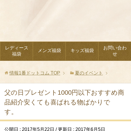
レディース
お問い合わ
メンズ福袋
キッズ福袋
福袋
せ
情報1番ドットコム
TOP
夏のイベント
父の日プレゼント1000円以下おすすめ商
品紹介安くても喜ばれる物ばかりで
す。
公開日 :
2017年5月22日
/ 更新日 :
2017年6月5日