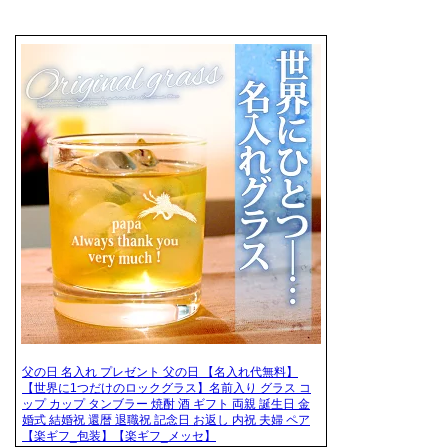
父の日 名入れ プレゼント 父の日 【名入れ代無料】
【世界に1つだけのロックグラス】名前入り グラス コ
ップ カップ タンブラー 焼酎 酒 ギフト 両親 誕生日 金
婚式 結婚祝 還暦 退職祝 記念日 お返し 内祝 夫婦 ペア
【楽ギフ_包装】【楽ギフ_メッセ】