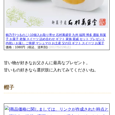
鶴乃子(つるのこ) 10個入お取り寄せ 石村萬盛堂 九州 福岡 博多 通販 和菓
子 お菓子 老舗 スイーツ 詰め合わせ ギフト 家族 親戚 セット プレゼント
内祝い お返し ご挨拶 マシュマロ お土産 父の日 ギフト スイーツ お菓子
価格：1080円（税込、送料別)
(2017/5/22時点)
甘い物が好きなお父さんに最高なプレゼント。
甘いもの好きなら選択肢に入れてみてくださいね。
帽子