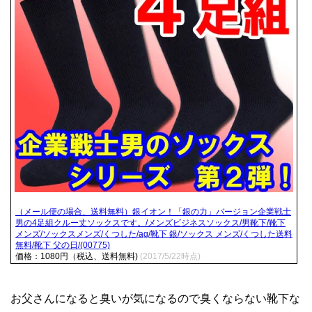
（メール便の場合、送料無料）銀イオン！「銀の力」バージョン企業戦士
男の4足組クルー丈ソックスです。/メンズビジネスソックス/男靴下/靴下
メンズ/ソックスメンズ/くつした/ag/靴下 銀/ソックス メンズ/くつした送料
無料/靴下 父の日/(00775)
価格：1080円（税込、送料無料)
(2017/5/22時点)
お父さんになると臭いが気になるので臭くならない靴下な