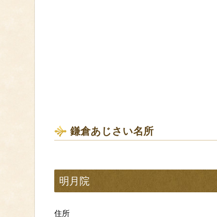
鎌倉あじさい名所
明月院
住所