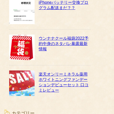
iPhoneバッテリー交換プロ
グラム配送まだ？？
ウンナナクール福袋2022予
約中身のネタバレ暴露最新
情報
楽天オンリーミネラル薬用
ホワイトニングファンデー
ションデビューセット 口コ
ミレビュー
カテゴリー