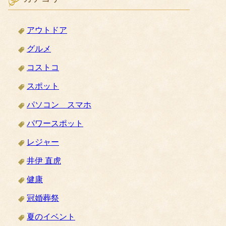
アウトドア
グルメ
コストコ
スポット
パソコン スマホ
パワースポット
レジャー
井伊 直虎
健康
冠婚葬祭
夏のイベント