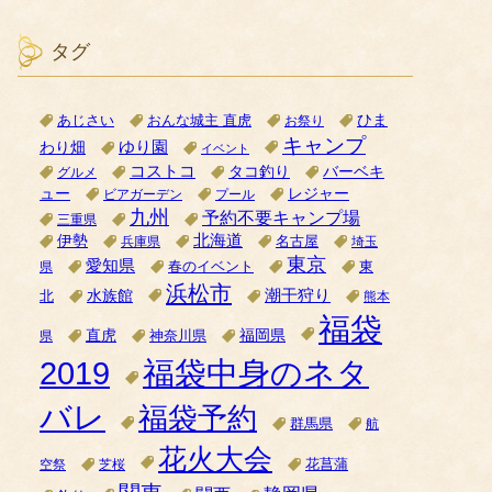
タグ
ひま
あじさい
おんな城主 直虎
お祭り
キャンプ
ゆり園
わり畑
イベント
コストコ
タコ釣り
バーベキ
グルメ
ュー
レジャー
ビアガーデン
プール
九州
予約不要キャンプ場
三重県
北海道
伊勢
名古屋
兵庫県
埼玉
東京
愛知県
県
春のイベント
東
浜松市
潮干狩り
水族館
北
熊本
福袋
直虎
福岡県
神奈川県
県
2019
福袋中身のネタ
バレ
福袋予約
群馬県
航
花火大会
空祭
芝桜
花菖蒲