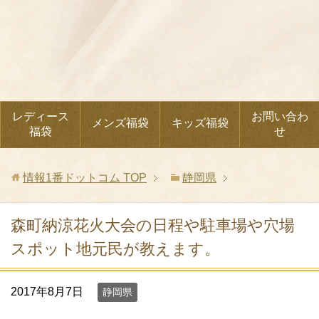
レディース
お問い合わ
メンズ福袋
キッズ福袋
福袋
せ
情報1番ドットコム
TOP
静岡県
森町納涼花火大会の日程や駐車場や穴場
スポット地元民が教えます。
2017年8月7日
静岡県