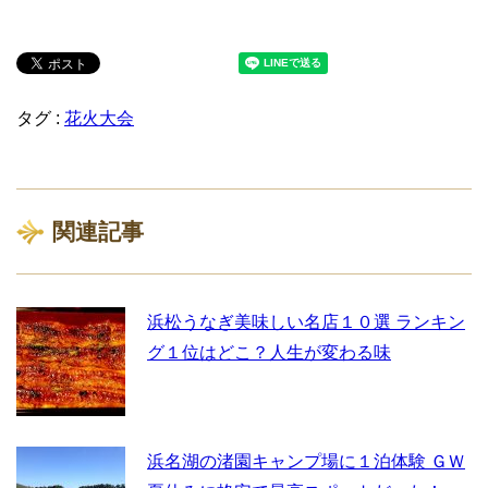
タグ :
花火大会
関連記事
浜松うなぎ美味しい名店１０選 ランキン
グ１位はどこ？人生が変わる味
浜名湖の渚園キャンプ場に１泊体験 ＧＷ