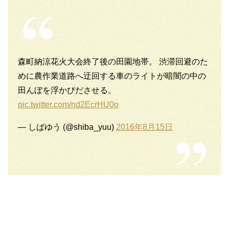
森町納涼花火大会終了後の田園地帯。 渋滞回避のた
めに農作業道路へ迂回する車のライトが暗闇の中の
田んぼを浮かびださせる。
pic.twitter.com/nd2EcrHU0o
— しばゆう (@shiba_yuu)
2016年8月15日