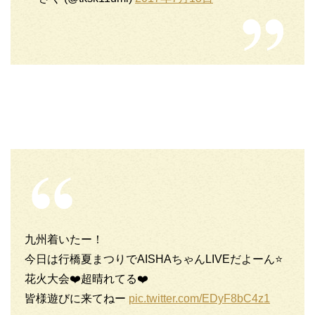
九州着いたー！
今日は行橋夏まつりでAISHAちゃんLIVEだよーん⭐️
花火大会❤️超晴れてる❤️
皆様遊びに来てねー
pic.twitter.com/EDyF8bC4z1