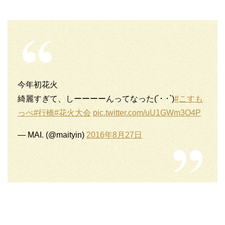
今年初花火
綺麗すぎて、しーーーーんってなった(´･ ･`)
#こすも
っぺ
#行橋
#花火大会
pic.twitter.com/uU1GWm3O4P
— MAI. (@maityin)
2016年8月27日