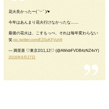
花火良かったー( ´﹀` )/♥
今年はあんまり花火行けなかったな……
最後の花火は、こすもっぺ、それは毎年変わらない
笑
pic.twitter.com/EZ0uKFVuh9
— 満里亜 ♡東京2/11,12♡ (@AWxbFVDB4zNZ4xY)
2016年8月27日