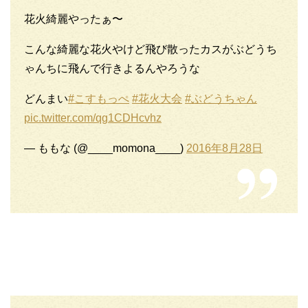
花火綺麗やったぁ〜
こんな綺麗な花火やけど飛び散ったカスがぶどうち
ゃんちに飛んで行きよるんやろうな
どんまい
#こすもっぺ
#花火大会
#ぶどうちゃん
pic.twitter.com/qg1CDHcvhz
— ももな (@____momona____)
2016年8月28日