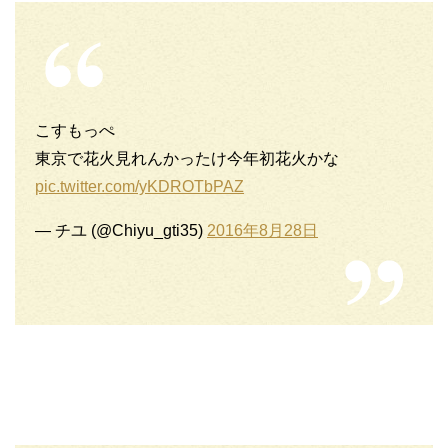
こすもっぺ
東京で花火見れんかったけ今年初花火かな
pic.twitter.com/yKDROTbPAZ
— チユ (@Chiyu_gti35)
2016年8月28日