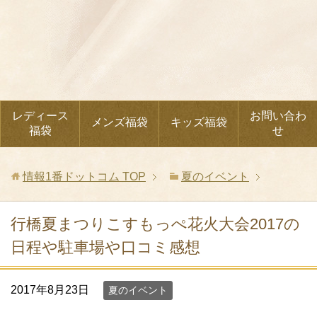
レディース
お問い合わ
メンズ福袋
キッズ福袋
福袋
せ
情報1番ドットコム
TOP
夏のイベント
行橋夏まつりこすもっぺ花火大会2017の
日程や駐車場や口コミ感想
2017年8月23日
夏のイベント