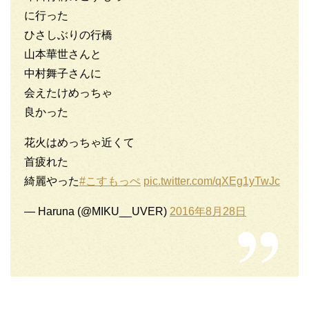
に行った
ひさしぶりの行橋
山本華世さんと
中村舞子さんに
会えたけめっちゃ
良かった
花火はめっちゃ近くて
首疲れた
綺麗やった
#こすもっぺ
pic.twitter.com/qXEg1yTwJc
— Haruna (@MIKU__UVER)
2016年8月28日