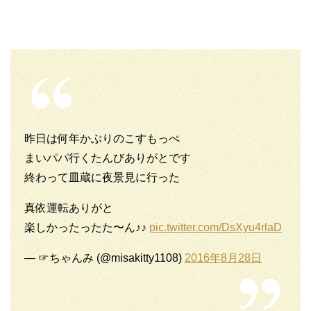
昨日は何年かぶりのこすもっぺ
まいパパ行くたんびありがとです
終わって皿蔵に夜景見に行った
真依運転ありがと
楽しかったったた〜ん♪♪
pic.twitter.com/DsXyu4rlaD
— ☞ちゃんみ (@misakitty1108)
2016年8月28日