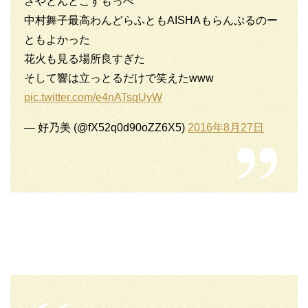
さやとんとこすもっぺ
中村舞子最高わんどらふともAISHAもらんぷるのー
ともよかった
花火も見る場所良すぎた
そして響は立っとるだけで笑えたwww
pic.twitter.com/e4nATsqUyW
— 好乃美 (@fX52q0d90oZZ6X5)
2016年8月27日