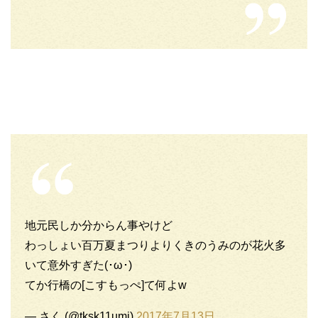
地元民しか分からん事やけど
わっしょい百万夏まつりよりくきのうみのが花火多
いて意外すぎた(･ω･)
てか行橋の[こすもっぺ]て何よw
— さく (@tksk11umi)
2017年7月13日