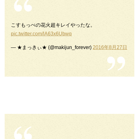
こすもっぺの花火超キレイやったな。
pic.twitter.com/lA63x6Ubwq
— ★まっきぃ★ (@makijun_forever)
2016年8月27日