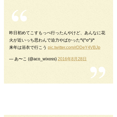
昨日初めてこすもっぺ行ったんやけど、あんなに花
火が近いっち思わんで迫力やばかった*\(^o^)/*
来年は浴衣で行こう
pic.twitter.com/rDDeY4VBJp
— あ〜こ (@aco_wixoss)
2016年8月28日