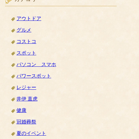
アウトドア
グルメ
コストコ
スポット
パソコン スマホ
パワースポット
レジャー
井伊 直虎
健康
冠婚葬祭
夏のイベント