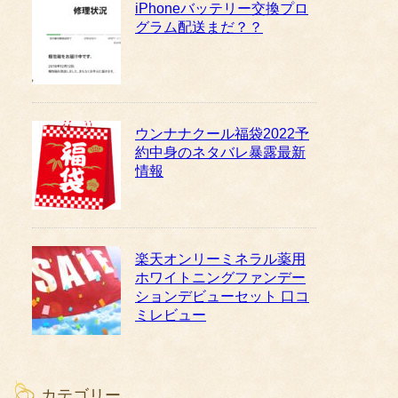
iPhoneバッテリー交換プロ
グラム配送まだ？？
ウンナナクール福袋2022予
約中身のネタバレ暴露最新
情報
楽天オンリーミネラル薬用
ホワイトニングファンデー
ションデビューセット 口コ
ミレビュー
カテゴリー