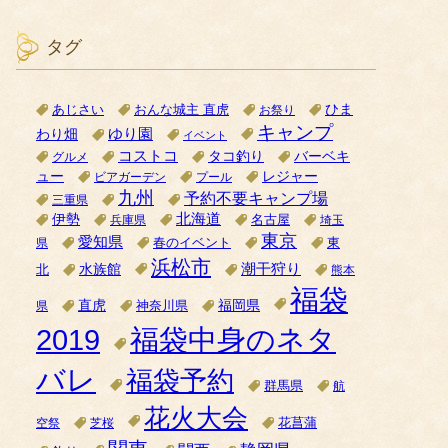
タグ
ひま
あじさい
おんな城主 直虎
お祭り
キャンプ
ゆり園
わり畑
イベント
コストコ
タコ釣り
バーベキ
グルメ
ュー
レジャー
ビアガーデン
プール
九州
予約不要キャンプ場
三重県
北海道
伊勢
名古屋
兵庫県
埼玉
東京
愛知県
県
春のイベント
東
浜松市
潮干狩り
水族館
北
熊本
福袋
直虎
福岡県
神奈川県
県
2019
福袋中身のネタ
バレ
福袋予約
群馬県
航
花火大会
空祭
芝桜
花菖蒲