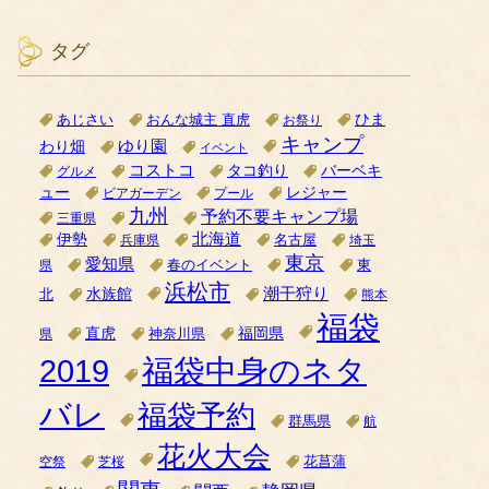
タグ
ひま
あじさい
おんな城主 直虎
お祭り
キャンプ
ゆり園
わり畑
イベント
コストコ
タコ釣り
バーベキ
グルメ
ュー
レジャー
ビアガーデン
プール
九州
予約不要キャンプ場
三重県
北海道
伊勢
名古屋
兵庫県
埼玉
東京
愛知県
県
春のイベント
東
浜松市
潮干狩り
水族館
北
熊本
福袋
直虎
福岡県
神奈川県
県
2019
福袋中身のネタ
バレ
福袋予約
群馬県
航
花火大会
空祭
芝桜
花菖蒲