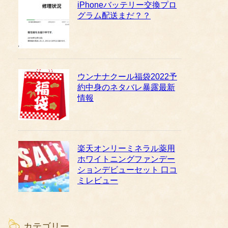
iPhoneバッテリー交換プロ
グラム配送まだ？？
ウンナナクール福袋2022予
約中身のネタバレ暴露最新
情報
楽天オンリーミネラル薬用
ホワイトニングファンデー
ションデビューセット 口コ
ミレビュー
カテゴリー