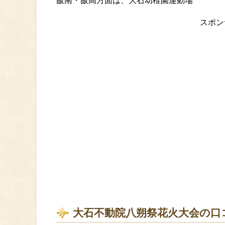
飯南・飯高方面は、大石幼稚園運動場
スポン
大石不動院八朔祭花火大会の口