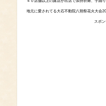
４０店舗以上の露店が出店で加持祈祷、手踊り
地元に愛されてる大石不動院八朔祭花火大会2
スポン