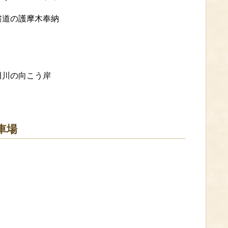
書道の護摩木奉納
田川の向こう岸
車場