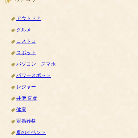
アウトドア
グルメ
コストコ
スポット
パソコン スマホ
パワースポット
レジャー
井伊 直虎
健康
冠婚葬祭
夏のイベント