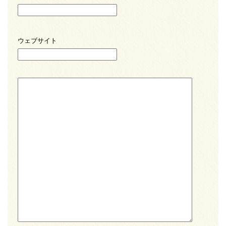
ウェブサイト