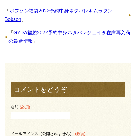
「
ボブソン福袋2022予約中身ネタバレキムラタン
Bobson
」
「
GYDA福袋2022予約中身ネタバレジェイダ在庫再入荷
の最新情報
」
コメントをどうぞ
名前
(必須)
メールアドレス（公開されません）
(必須)