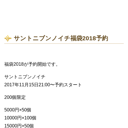
サントニブンノイチ福袋2018予約
福袋2018が予約開始です。
サントニブンノイチ
2017年11月15日21:00〜予約スタート
200個限定
5000円×50個
10000円×100個
15000円×50個