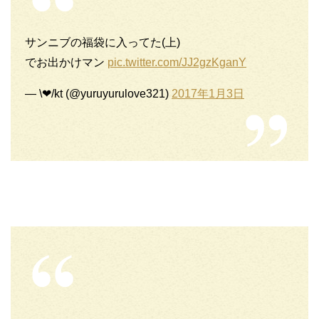
サンニブの福袋に入ってた(上)
でお出かけマン
pic.twitter.com/JJ2gzKganY
— \❤︎/kt (@yuruyurulove321)
2017年1月3日
.