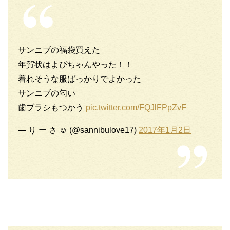
サンニブの福袋買えた
年賀状はよぴちゃんやった！！
着れそうな服ばっかりでよかった
サンニブの匂い
歯ブラシもつかう
pic.twitter.com/FQJlFPpZvF
— り ー さ ☺︎ (@sannibulove17)
2017年1月2日