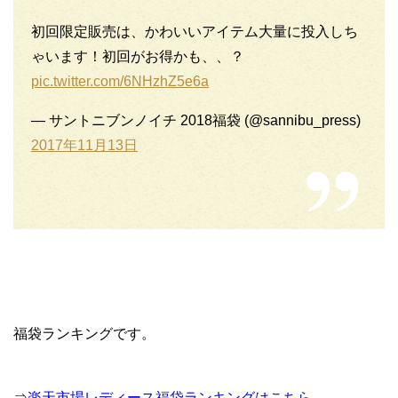
初回限定販売は、かわいいアイテム大量に投入しち
ゃいます！初回がお得かも、、？
pic.twitter.com/6NHzhZ5e6a
— サントニブンノイチ 2018福袋 (@sannibu_press)
2017年11月13日
福袋ランキングです。
⇒
楽天市場レディース福袋ランキングはこちら