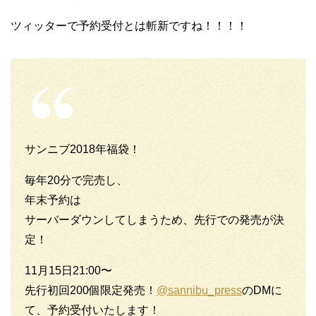
ツィッターで予約受付とは斬新ですね！！！！
サンニブ2018年福袋！
毎年20分で完売し、
年末予約は
サーバーダウンしてしまうため、先行での発売が決
定！
11月15日21:00〜
先行初回200個限定発売！
@sannibu_press
のDMに
て、予約受付いたします！