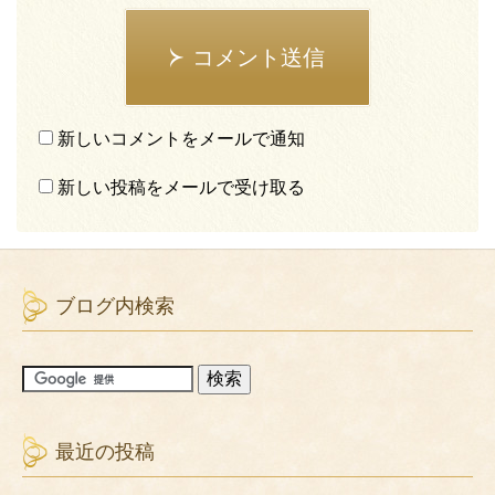
コメント送信
新しいコメントをメールで通知
新しい投稿をメールで受け取る
ブログ内検索
最近の投稿