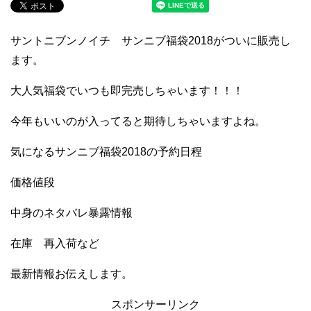
サントニブンノイチ サンニブ福袋2018がついに販売し
ます。
大人気福袋でいつも即完売しちゃいます！！！
今年もいいのが入ってると期待しちゃいますよね。
気になるサンニブ福袋2018の予約日程
価格値段
中身のネタバレ暴露情報
在庫 再入荷など
最新情報お伝えします。
スポンサーリンク