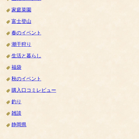
家庭菜園
富士登山
春のイベント
潮干狩り
生活と暮らし
福袋
秋のイベント
購入口コミレビュー
釣り
雑談
静岡県