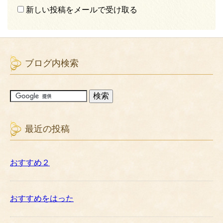
新しい投稿をメールで受け取る
ブログ内検索
最近の投稿
おすすめ２
おすすめをはった