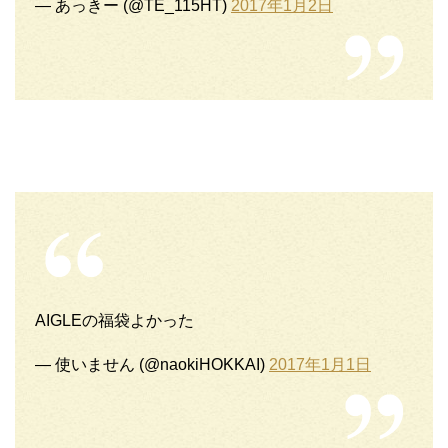
— あっきー (@TE_115HT)
2017年1月2日
AIGLEの福袋よかった
— 使いません (@naokiHOKKAI)
2017年1月1日