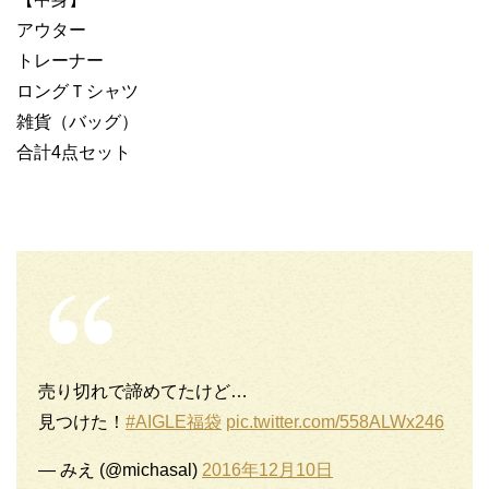
アウター
トレーナー
ロングＴシャツ
雑貨（バッグ）
合計4点セット
売り切れで諦めてたけど…
見つけた！
#AIGLE福袋
pic.twitter.com/558ALWx246
— みえ (@michasal)
2016年12月10日