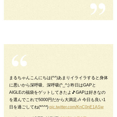
まるちゃんこんにちは(^^)あまりイライラすると身体
に悪いから深呼吸、深呼吸(^_^;) 昨日はGAPと
AIGLEの福袋をゲットしてきたよ🎵GAPは好きなの
を選んでこれで5000円だから大満足🎶 今日も良い1
日を過ごしてね(*^^*)
pic.twitter.com/KnC0nE1ASw