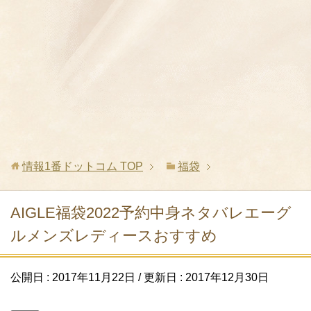
情報1番ドットコム
TOP
福袋
AIGLE福袋2022予約中身ネタバレエーグ
ルメンズレディースおすすめ
公開日 :
2017年11月22日
/ 更新日 :
2017年12月30日