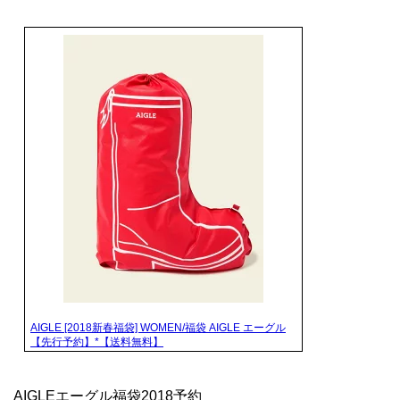
AIGLE [2018新春福袋] WOMEN/福袋 AIGLE エーグル
【先行予約】*【送料無料】
AIGLEエーグル福袋2018予約