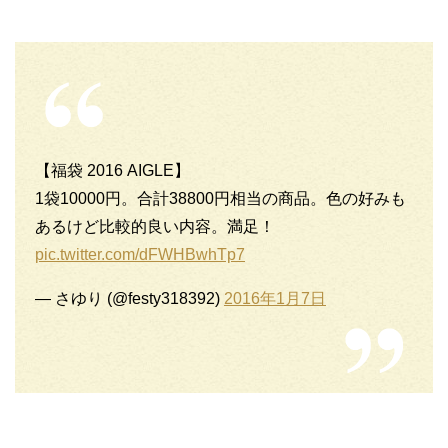
【福袋 2016 AIGLE】
1袋10000円。合計38800円相当の商品。色の好みも
あるけど比較的良い内容。満足！
pic.twitter.com/dFWHBwhTp7
— さゆり (@festy318392)
2016年1月7日