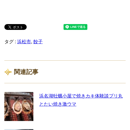
タグ :
浜松市
,
餃子
関連記事
浜名湖牡蠣小屋で焼きカキ体験談プリ丸
とたい焼き激ウマ