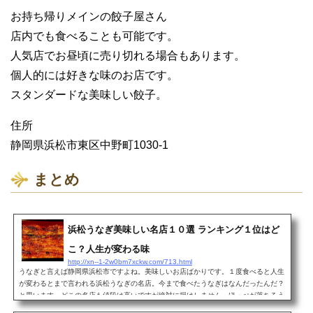
お持ち帰りメインの餃子屋さん
店内でも食べることも可能です。
人気店でお昼頃に売り切れる場合もあります。
個人的には好きな味のお店です。
スタンダードな美味しい餃子。
住所
静岡県浜松市東区中野町1030-1
まとめ
浜松うなぎ美味しい名店１０選 ランキング１位はど
こ？人生が変わる味
http://xn--1-2w0bm7xckw.com/713.html
うなぎと言えば静岡県浜松市ですよね。美味しいお店ばかりです。１度食べると人生
が変わるとまで言われる浜松うなぎの名店。今まで食べたうなぎはなんだったんだ？
と思います。どこの名店も値段は高いですが絶対に損はしません。ほっぺが落ちるう
まさとはこういうこ...