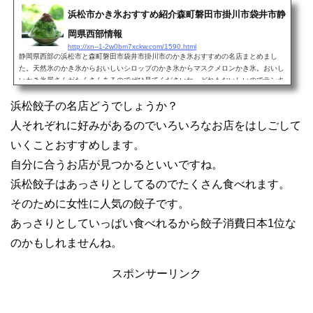
浜松市かき氷おすすめ紹介森町磐田市掛川市袋井市静
岡県西部情報
http://xn--1-2w0bm7xckw.com/1590.html
静岡県西部の浜松市と森町磐田市袋井市掛川市のかき氷おすすめの名店まとめまし
た。天然氷のかき氷からおいしいシロップのかき氷からマスクメロンかき氷。おいし
いかき氷屋さんがたくさんあるのでぜひ見てくださいね。どれもおいしいのでランキ
ングは付けれない。感...
浜松餃子の名店どうでしょうか？
人それぞれに好みがあるのでいろいろなお店をはしごして
いくことおすすめします。
自分に合うお店が見つかるといいですね。
浜松餃子はあっさりとしてるのでたくさん食べれます。
そのために女性に人気の餃子です。
あっさりとしていっぱい食べれるから餃子消費日本1位な
のかもしれませんね。
スポンサーリンク