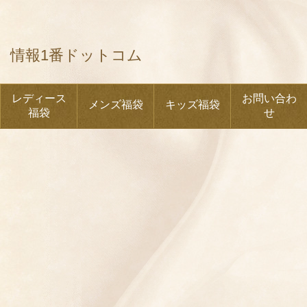
情報1番ドットコム
レディース
お問い合わ
メンズ福袋
キッズ福袋
福袋
せ