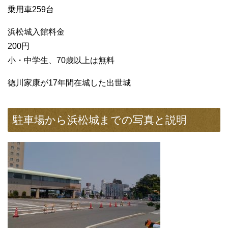
乗用車259台
浜松城入館料金
200円
小・中学生、70歳以上は無料
徳川家康が17年間在城した出世城
駐車場から浜松城までの写真と説明