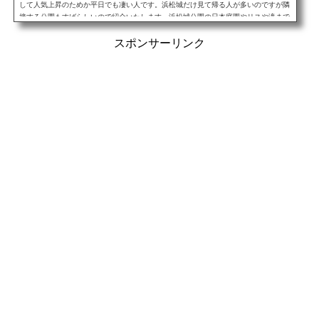
して人気上昇のためか平日でも凄い人です。浜松城だけ見て帰る人が多いのですが隣
接する公園もすばらしいので紹介いたします。浜松城公園の日本庭園やリスや滝まで
いろいろ案内します...
スポンサーリンク