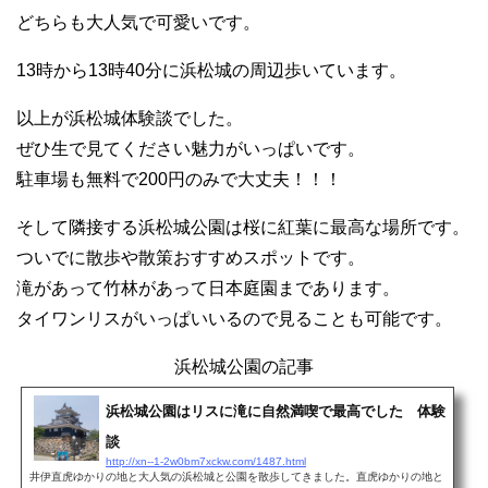
どちらも大人気で可愛いです。
13時から13時40分に浜松城の周辺歩いています。
以上が浜松城体験談でした。
ぜひ生で見てください魅力がいっぱいです。
駐車場も無料で200円のみで大丈夫！！！
そして隣接する浜松城公園は桜に紅葉に最高な場所です。
ついでに散歩や散策おすすめスポットです。
滝があって竹林があって日本庭園まであります。
タイワンリスがいっぱいいるので見ることも可能です。
浜松城公園の記事
浜松城公園はリスに滝に自然満喫で最高でした 体験
談
http://xn--1-2w0bm7xckw.com/1487.html
井伊直虎ゆかりの地と大人気の浜松城と公園を散歩してきました。直虎ゆかりの地と