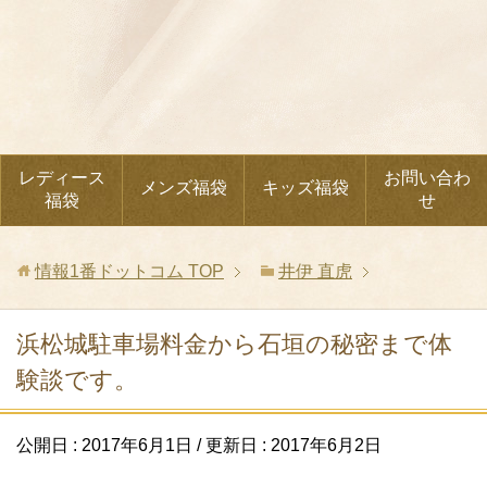
レディース
お問い合わ
メンズ福袋
キッズ福袋
福袋
せ
情報1番ドットコム
TOP
井伊 直虎
浜松城駐車場料金から石垣の秘密まで体
験談です。
公開日 :
2017年6月1日
/ 更新日 :
2017年6月2日