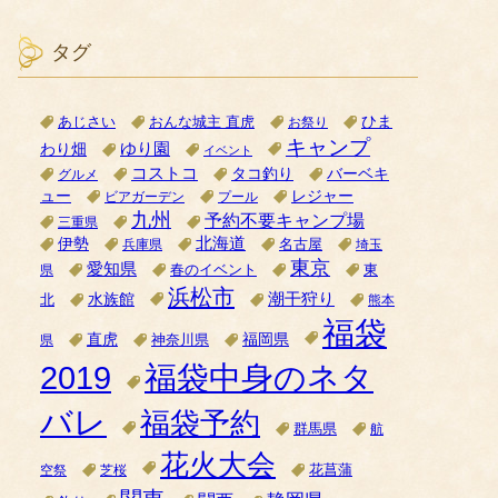
タグ
ひま
あじさい
おんな城主 直虎
お祭り
キャンプ
ゆり園
わり畑
イベント
コストコ
タコ釣り
バーベキ
グルメ
ュー
レジャー
ビアガーデン
プール
九州
予約不要キャンプ場
三重県
北海道
伊勢
名古屋
兵庫県
埼玉
東京
愛知県
県
春のイベント
東
浜松市
潮干狩り
水族館
北
熊本
福袋
直虎
福岡県
神奈川県
県
2019
福袋中身のネタ
バレ
福袋予約
群馬県
航
花火大会
空祭
芝桜
花菖蒲