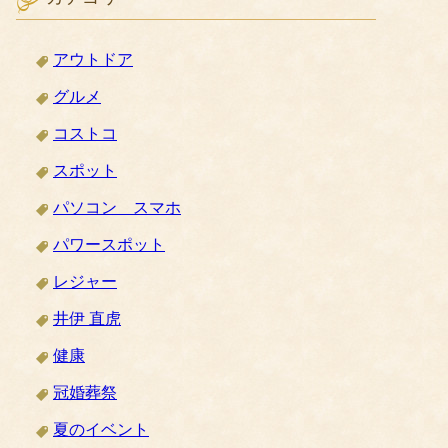
アウトドア
グルメ
コストコ
スポット
パソコン スマホ
パワースポット
レジャー
井伊 直虎
健康
冠婚葬祭
夏のイベント