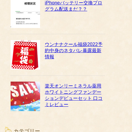
iPhoneバッテリー交換プロ
グラム配送まだ？？
ウンナナクール福袋2022予
約中身のネタバレ暴露最新
情報
楽天オンリーミネラル薬用
ホワイトニングファンデー
ションデビューセット 口コ
ミレビュー
カテゴリー