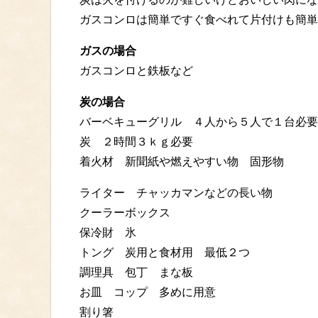
ガスコンロは簡単ですぐ食べれて片付けも簡単
ガスの場合
ガスコンロと鉄板など
炭の場合
バーベキューグリル ４人から５人で１台必要
炭 ２時間３ｋｇ必要
着火材 新聞紙や燃えやすい物 固形物
ライター チャッカマンなどの長い物
クーラーボックス
保冷財 氷
トング 炭用と食材用 最低２つ
調理具 包丁 まな板
お皿 コップ 多めに用意
割り箸