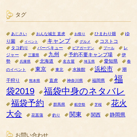
タグ
ゆ
ひまわり畑
あじさい
おんな城主 直虎
お祭り
キャンプ
り園
コストコ
グルメ
イベント
タコ釣り
バーベキュー
レ
ビアガーデン
プール
九州
予約不要キャンプ場
ジャー
伊
三重県
北海道
愛知県
勢
名古屋
兵庫県
埼玉県
春
浜松市
東京
潮
水族館
のイベント
東北
福
干狩り
直虎
福岡県
神奈川県
熊本県
袋2019
福袋中身のネタバレ
福袋予約
花火
群馬県
航空祭
芝桜
大会
関東
関西
静岡県
花菖蒲
釣り
お問い合わせ