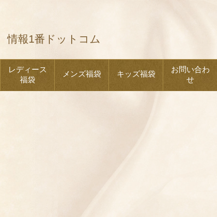
情報1番ドットコム
レディース
お問い合わ
メンズ福袋
キッズ福袋
福袋
せ