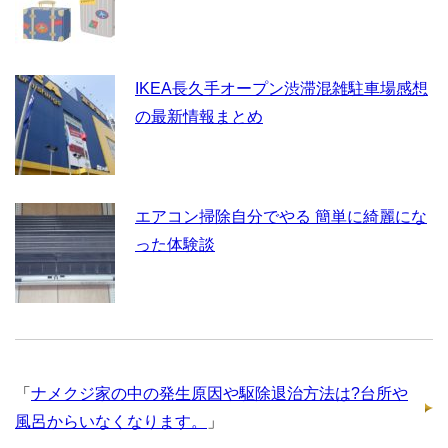
IKEA長久手オープン渋滞混雑駐車場感想
の最新情報まとめ
エアコン掃除自分でやる 簡単に綺麗にな
った体験談
「
ナメクジ家の中の発生原因や駆除退治方法は?台所や
風呂からいなくなります。
」